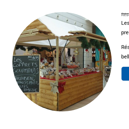
Rés
Les
pre
Rés
bel