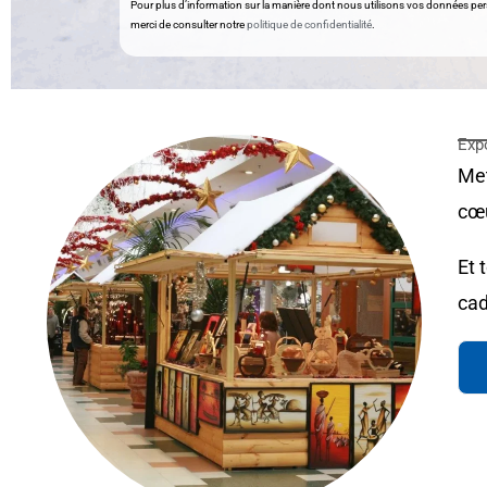
Pour plus d’information sur la manière dont nous utilisons vos données per
merci de consulter notre
politique de confidentialité
.
Exp
Met
cœu
Et 
cad